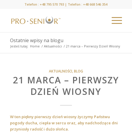
Telefon :
+48 795 570 793
| Telefon :
+48 668 546 354
Ostatnie wpisy na blogu
Jesteś tutaj:
Home
/
Aktualności
/
21 marca – Pierwszy Dzień Wiosny
AKTUALNOŚCI
,
BLOG
21 MARCA – PIERWSZY
DZIEŃ WIOSNY
W ten piękny pierwszy dzień wiosny życzymy Państwu
pogody ducha, ciepła w sercu oraz, aby nadchodzące dni
przyniosły radość i dużo słońca.