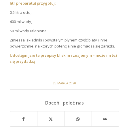
litr preparatu) przygotuj:
0,5 litra octu,
400 ml wody,
50 ml wody utlenionej
Zmieszaj składniki i powstałym płynem czyść blaty i inne
powierzchnie, na których potencjalnie gromadzą się zarazki.
Udostępnijcie te przepisy bliskim i znajomym – może im też
się przydadzą!
23 MARCA 2020
Doceń i poleć nas