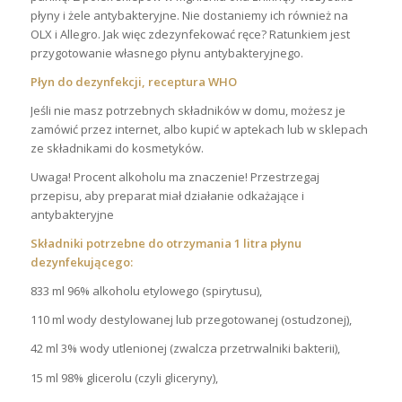
płyny i żele antybakteryjne. Nie dostaniemy ich również na
OLX i Allegro. Jak więc zdezynfekować ręce? Ratunkiem jest
przygotowanie własnego płynu antybakteryjnego.
Płyn do dezynfekcji, receptura WHO
Jeśli nie masz potrzebnych składników w domu, możesz je
zamówić przez internet, albo kupić w aptekach lub w sklepach
ze składnikami do kosmetyków.
Uwaga! Procent alkoholu ma znaczenie! Przestrzegaj
przepisu, aby preparat miał działanie odkażające i
antybakteryjne
Składniki potrzebne do otrzymania 1 litra płynu
dezynfekującego:
833 ml 96% alkoholu etylowego (spirytusu),
110 ml wody destylowanej lub przegotowanej (ostudzonej),
42 ml 3% wody utlenionej (zwalcza przetrwalniki bakterii),
15 ml 98% glicerolu (czyli gliceryny),