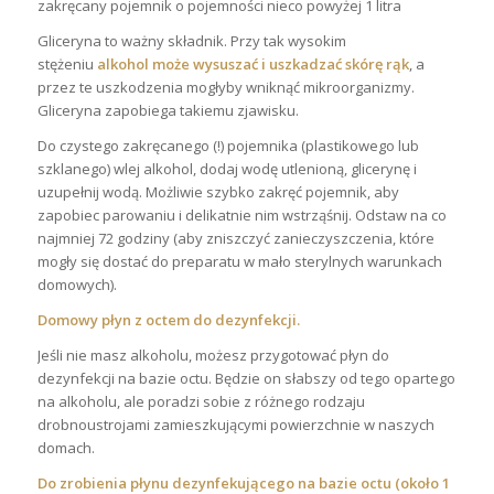
zakręcany pojemnik o pojemności nieco powyżej 1 litra
Gliceryna to ważny składnik. Przy tak wysokim
stężeniu
alkohol może wysuszać i uszkadzać skórę rąk
, a
przez te uszkodzenia mogłyby wniknąć mikroorganizmy.
Gliceryna zapobiega takiemu zjawisku.
Do czystego zakręcanego (!) pojemnika (plastikowego lub
szklanego) wlej alkohol, dodaj wodę utlenioną, glicerynę i
uzupełnij wodą. Możliwie szybko zakręć pojemnik, aby
zapobiec parowaniu i delikatnie nim wstrząśnij. Odstaw na co
najmniej 72 godziny (aby zniszczyć zanieczyszczenia, które
mogły się dostać do preparatu w mało sterylnych warunkach
domowych).
Domowy płyn z octem do dezynfekcji.
Jeśli nie masz alkoholu, możesz przygotować płyn do
dezynfekcji na bazie octu. Będzie on słabszy od tego opartego
na alkoholu, ale poradzi sobie z różnego rodzaju
drobnoustrojami zamieszkującymi powierzchnie w naszych
domach.
Do zrobienia płynu dezynfekującego na bazie octu (około 1