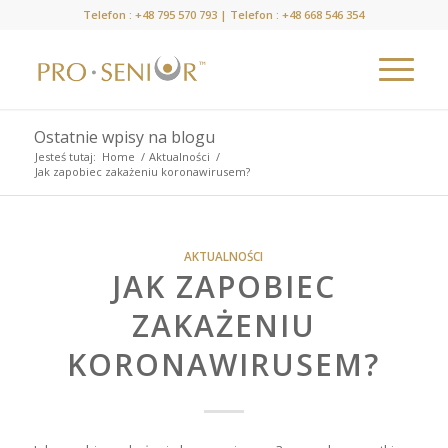
Telefon :
+48 795 570 793
| Telefon :
+48 668 546 354
Ostatnie wpisy na blogu
Jesteś tutaj:
Home
/
Aktualności
/
Jak zapobiec zakażeniu koronawirusem?
AKTUALNOŚCI
JAK ZAPOBIEC
ZAKAŻENIU
KORONAWIRUSEM?