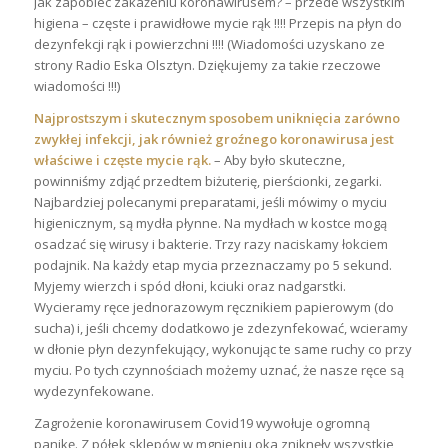
Jak zapobiec zakażeniu koronawirusem? – przede wszystkim
higiena – częste i prawidłowe mycie rąk !!!! Przepis na płyn do
dezynfekcji rąk i powierzchni !!!! (Wiadomości uzyskano ze
strony Radio Eska Olsztyn. Dziękujemy za takie rzeczowe
wiadomości !!!)
Najprostszym i skutecznym sposobem uniknięcia zarówno
zwykłej infekcji, jak również groźnego koronawirusa jest
właściwe i częste mycie rąk.
– Aby było skuteczne,
powinniśmy zdjąć przedtem biżuterię, pierścionki, zegarki.
Najbardziej polecanymi preparatami, jeśli mówimy o myciu
higienicznym, są mydła płynne. Na mydłach w kostce mogą
osadzać się wirusy i bakterie. Trzy razy naciskamy łokciem
podajnik. Na każdy etap mycia przeznaczamy po 5 sekund.
Myjemy wierzch i spód dłoni, kciuki oraz nadgarstki.
Wycieramy ręce jednorazowym ręcznikiem papierowym (do
sucha) i, jeśli chcemy dodatkowo je zdezynfekować, wcieramy
w dłonie płyn dezynfekujący, wykonując te same ruchy co przy
myciu. Po tych czynnościach możemy uznać, że nasze ręce są
wydezynfekowane.
Zagrożenie koronawirusem Covid19 wywołuje ogromną
panikę. Z półek sklepów w mgnieniu oka zniknęły wszystkie