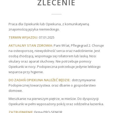
ZLECENIE
Praca dla Opiekunki lub Opiekuna, z komunikatywną
znajomością języka niemieckiego.
TERMIN WYJAZDU
: 07.01.2025
AKTUALNY STAN ZDROWIA:
Pani 99 lat, Pflegegrad 2. Choruje
na osteoporozę, niewydolność serca oraz nadciśnienie. Jest
osobą chodzącą, wspomaga się rollatorem lub laską. Nosi
okulary oraz aparat słuchowy. Nie potrzebuje pomocy
Opiekunki w nocy. Podopieczna potrzebuje jedynie lekkiego
wsparcia przy higienie.
DO ZADAŃ OPIEKUNA NALEŻEĆ BĘDZIE:
dotrzymywanie
Podopiecznej towarzystwa. oraz dbanie o gospodarstwo
domowe.
Mieszkanie na pierwszym piętrze, w mieście. Do dyspozycji
Opiekunki w pełni wyposażony pokój oraz oddzielna łazienka.
ZATRUDNIENIE:
Firma PRO-SENIOR