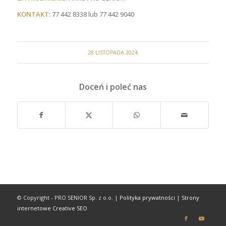
KONTAKT:
77 442 8338 lub 77 442 9040
28 LISTOPADA 2024
Doceń i poleć nas
© Copyright - PRO SENIOR Sp. z o.o. |
Polityka prywatności
|
Strony
internetowe Creative SEO