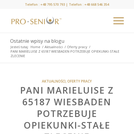
Telefon :
+48 795 570 793
| Telefon :
+48 668 546 354
Ostatnie wpisy na blogu
Jesteś tutaj:
Home
/
Aktualności
/
Oferty pracy
/
PANI MARIELUISE Z 65187 WIESBADEN POTRZEBUJE OPIEKUNKI-STAŁE
ZLECENIE
AKTUALNOŚCI
,
OFERTY PRACY
PANI MARIELUISE Z
65187 WIESBADEN
POTRZEBUJE
OPIEKUNKI-STAŁE