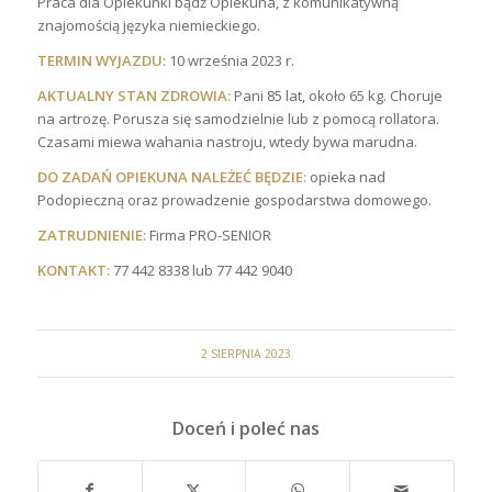
Praca dla Opiekunki bądź Opiekuna, z komunikatywną
znajomością języka niemieckiego.
TERMIN WYJAZDU
: 10 września 2023 r.
AKTUALNY STAN ZDROWIA:
Pani 85 lat, około 65 kg. Choruje
na artrozę. Porusza się samodzielnie lub z pomocą rollatora.
Czasami miewa wahania nastroju, wtedy bywa marudna.
DO ZADAŃ OPIEKUNA NALEŻEĆ BĘDZIE:
opieka nad
Podopieczną oraz prowadzenie gospodarstwa domowego.
ZATRUDNIENIE:
Firma PRO-SENIOR
KONTAKT:
77 442 8338 lub 77 442 9040
2 SIERPNIA 2023
Doceń i poleć nas