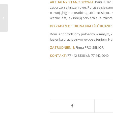
AKTUALNY STAN ZDROWIA:
Pani 88 lat
zaburzenia krążeniowe. Porusza się sam
o swoją higienę osobistą, ubierać się oraz
RODZINA-FAMILIE
ważne jest, jak inni ją odbierają. Jej zai
DO ZADAŃ OPIEKUNA NALEŻEĆ BĘDZIE:
Dom jednorodzinny położony w małym, ka
łazienką oraz pełnym wyposażeniem. Najb
ZATRUDNIENIE:
Firma PRO-SENIOR
KONTAKT:
77 442 8338 lub 77 442 9040