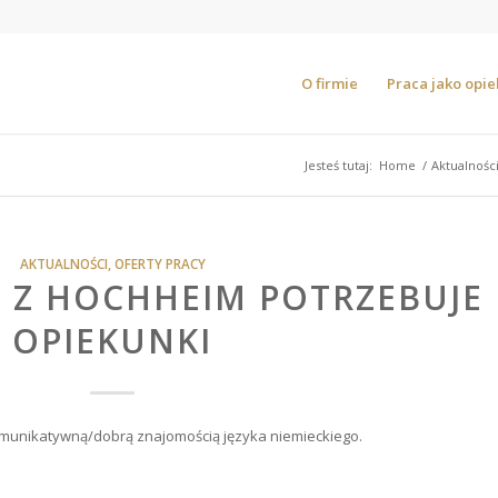
O firmie
Praca jako opi
Jesteś tutaj:
Home
/
Aktualnośc
AKTUALNOŚCI
,
OFERTY PRACY
 Z HOCHHEIM POTRZEBUJE
OPIEKUNKI
omunikatywną/dobrą znajomością języka niemieckiego.