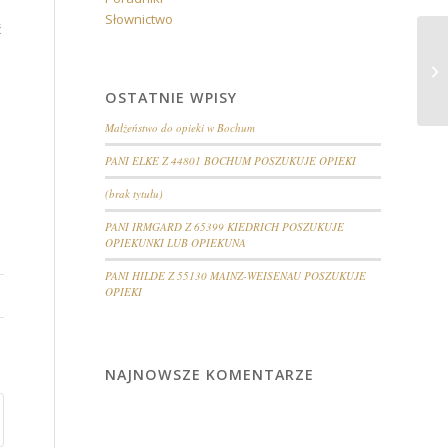
Słownictwo
ć
PO
PO
OSTATNIE WPISY
Małżeństwo do opieki w Bochum
PANI ELKE Z 44801 BOCHUM POSZUKUJE OPIEKI
(brak tytułu)
PANI IRMGARD Z 65399 KIEDRICH POSZUKUJE
OPIEKUNKI LUB OPIEKUNA
PANI HILDE Z 55130 MAINZ-WEISENAU POSZUKUJE
OPIEKI
NAJNOWSZE KOMENTARZE