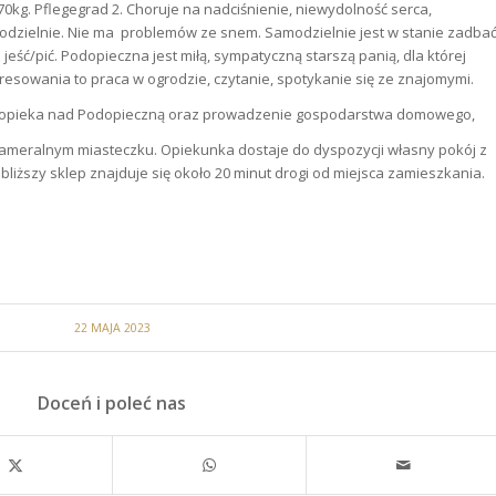
, 70kg. Pflegegrad 2. Choruje na nadciśnienie, niewydolność serca,
odzielnie. Nie ma problemów ze snem. Samodzielnie jest w stanie zadba
 jeść/pić. Podopieczna jest miłą, sympatyczną starszą panią, dla której
nteresowania to praca w ogrodzie, czytanie, spotykanie się ze znajomymi.
opieka nad Podopieczną oraz prowadzenie gospodarstwa domowego,
meralnym miasteczku. Opiekunka dostaje do dyspozycji własny pokój z
liższy sklep znajduje się około 20 minut drogi od miejsca zamieszkania.
22 MAJA 2023
Doceń i poleć nas