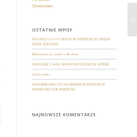
Słownictwo
P
PO
OSTATNIE WPISY
PAN ROLF Z 44797 BOCHUM POTRZEBUJE OPIEKI-
STAŁE ZLECENIE
Małżeństwo do opieki w Bochum
PANI ELKE Z 44801 BOCHUM POSZUKUJE OPIEKI
(brak tytułu)
PANI IRMGARD Z 65399 KIEDRICH POSZUKUJE
OPIEKUNKI LUB OPIEKUNA
NAJNOWSZE KOMENTARZE