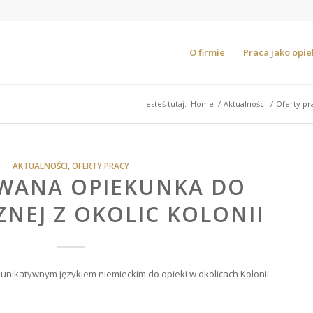
O firmie
Praca jako opi
Jesteś tutaj:
Home
/
Aktualności
/
Oferty pr
AKTUALNOŚCI
,
OFERTY PRACY
WANA OPIEKUNKA DO
NEJ Z OKOLIC KOLONII
nikatywnym językiem niemieckim do opieki w okolicach Kolonii