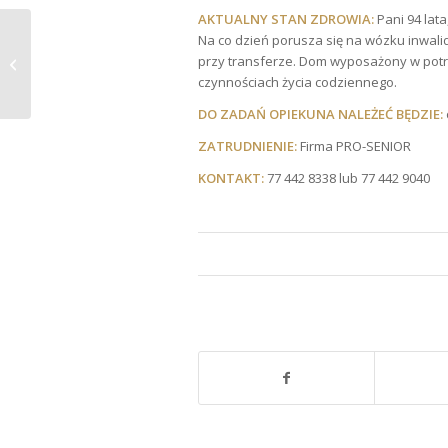
AKTUALNY STAN ZDROWIA:
Pani 94 lat
Na co dzień porusza się na wózku inwali
POSZUKIWANA OPIEKUNKA DO
przy transferze. Dom wyposażony w potr
PODOPIECZNEJ Z OKOLIC MAINZ
czynnościach życia codziennego.
DO ZADAŃ OPIEKUNA NALEŻEĆ BĘDZIE:
ZATRUDNIENIE:
Firma PRO-SENIOR
KONTAKT:
77 442 8338 lub 77 442 9040