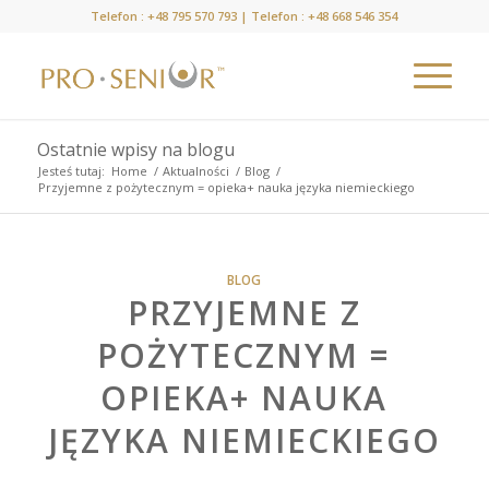
Telefon :
+48 795 570 793
| Telefon :
+48 668 546 354
Ostatnie wpisy na blogu
Jesteś tutaj:
Home
/
Aktualności
/
Blog
/
Przyjemne z pożytecznym = opieka+ nauka języka niemieckiego
BLOG
PRZYJEMNE Z
POŻYTECZNYM =
OPIEKA+ NAUKA
JĘZYKA NIEMIECKIEGO