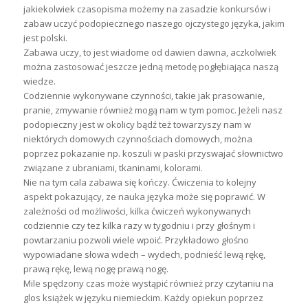
jakiekolwiek czasopisma możemy na zasadzie konkursów i
zabaw uczyć podopiecznego naszego ojczystego języka, jakim
jest polski.
Zabawa uczy, to jest wiadome od dawien dawna, aczkolwiek
można zastosować jeszcze jedną metodę pogłębiająca naszą
wiedze.
Codziennie wykonywane czynności, takie jak prasowanie,
pranie, zmywanie również mogą nam w tym pomoc. Jeżeli nasz
podopieczny jest w okolicy bądź też towarzyszy nam w
niektórych domowych czynnościach domowych, można
poprzez pokazanie np. koszuli w paski przyswajać słownictwo
związane z ubraniami, tkaninami, kolorami.
Nie na tym cala zabawa się kończy. Ćwiczenia to kolejny
aspekt pokazujący, ze nauka języka może się poprawić. W
zależności od możliwości, kilka ćwiczeń wykonywanych
codziennie czy tez kilka razy w tygodniu i przy głośnym i
powtarzaniu pozwoli wiele wpoić. Przykładowo głośno
wypowiadane słowa wdech – wydech, podnieść lewą rękę,
prawą rękę, lewą nogę prawą nogę.
Mile spędzony czas może wystąpić również przy czytaniu na
glos książek w języku niemieckim. Każdy opiekun poprzez