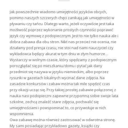
Jak powszechnie wiadomo umiejętności języków obcych,
pomimo naszych szczerych chęci zanikają jak umiejętności w
pływaniu czy tańcu. Dlatego warto, jeżeli oczywiście jest taka
możliwość poprzez wykonanie prostych czynności poprawić
język czy wymowę z podopiecznym. Jest to nie tylko nauka ale i
dobra zabawa dla obu stron. Nikt nas przecież nie ocenia, nie
działamy pod presja czasu, nie stoi nad nami nauczyciel czy
wykładowca będący akurat w tym dniu w złym humorze…
Wystarczy w wolnym czasie, który spędzamy z podopiecznym
porozglądać się po mieszkaniu/domu i pytać jak dany
przedmiot się nazywa w języku niemieckim, albo poprzez
rysunki w gazetach lokalnych wycinać dane zdjęcia. Na
zasadzie konkursów i zabaw można tak mile spędzić czas
przy okazji ucząc się. Przy takiej prostej zabawie połączonej z
nauka nasi podopieczni zapewne przypomną sobie swoje lata
szkolne, zechcą znaleźć stare zdjęcia, pochwalić się
umiejętnościami i powspominać to, co przywołuje w nich
wspomnienia.
Owa zabawę można również zastosować w odwrotna stronę.
My sami posiadając przykładowo gazety, książki czy