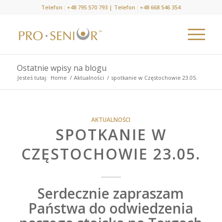
Telefon :
+48 795 570 793
| Telefon :
+48 668 546 354
Ostatnie wpisy na blogu
Jesteś tutaj:
Home
/
Aktualności
/
spotkanie w Częstochowie 23.05.
AKTUALNOŚCI
SPOTKANIE W
CZĘSTOCHOWIE 23.05.
Serdecznie zapraszam
Państwa do odwiedzenia