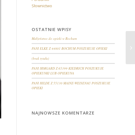
Słownictwo
OSTATNIE WPISY
Małżeństwo do opieki w Bochum
LE
PANI ELKE Z 44801 BOCHUM POSZUKUJE OPIEKI
S
(brak tytułu)
PANI IRMGARD Z 65399 KIEDRICH POSZUKUJE
OPIEKUNKI LUB OPIEKUNA
PANI HILDE Z 55130 MAINZ-WEISENAU POSZUKUJE
OPIEKI
NAJNOWSZE KOMENTARZE