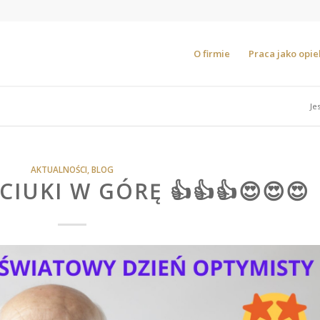
O firmie
Praca jako opi
Je
AKTUALNOŚCI
,
BLOG
CIUKI W GÓRĘ 👍👍👍😍😍😍